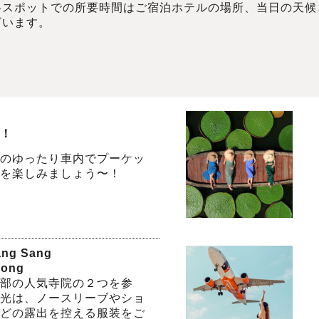
各スポットでの所要時間はご宿泊ホテルの場所、当日の天候
ざいます。
！
のゆったり車内でプーケッ
を楽しみましょう〜！
ang Sang
hong
部の人気寺院の２つを参
光は、ノースリーブやショ
どの露出を控える服装をご