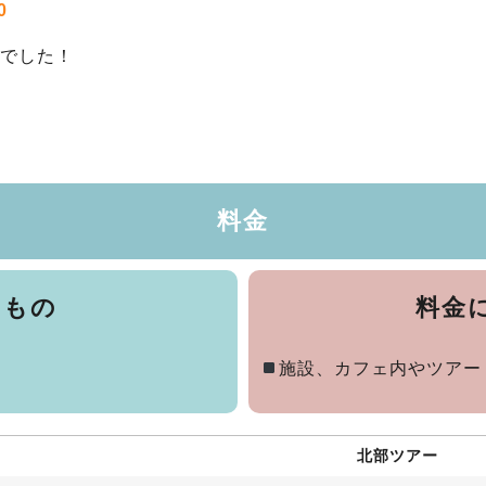
0
でした！
料金
るもの
料金
施設、カフェ内やツアー
北部ツアー