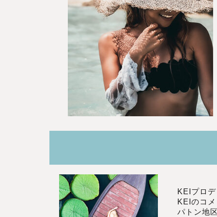
KEIプロ
KEIのコ
パトン地