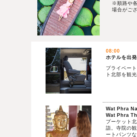
※順路や
場合がご
08:00
ホテルを出発
プライベート
ト北部を観光
Wat Phra N
Wat Phra T
プーケット北
詣。寺院の観
ートパンツな